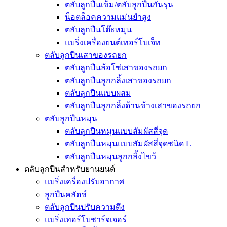
ตลับลูกปืนเข็ม/ตลับลูกปืนกันรุน
น็อตล็อคความแม่นยำสูง
ตลับลูกปืนโต๊ะหมุน
แบริ่งเครื่องยนต์เทอร์โบเจ็ท
ตลับลูกปืนเสาของรถยก
ตลับลูกปืนล้อโซ่เสาของรถยก
ตลับลูกปืนลูกกลิ้งเสาของรถยก
ตลับลูกปืนแบบผสม
ตลับลูกปืนลูกกลิ้งด้านข้างเสาของรถยก
ตลับลูกปืนหมุน
ตลับลูกปืนหมุนแบบสัมผัสสี่จุด
ตลับลูกปืนหมุนแบบสัมผัสสี่จุดชนิด L
ตลับลูกปืนหมุนลูกกลิ้งไขว้
ตลับลูกปืนสำหรับยานยนต์
แบริ่งเครื่องปรับอากาศ
ลูกปืนคลัตช์
ตลับลูกปืนปรับความตึง
แบริ่งเทอร์โบชาร์จเจอร์