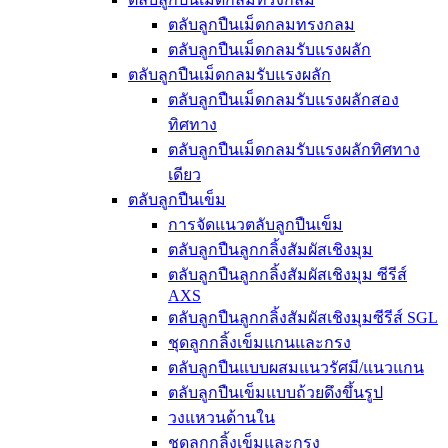
ตลับลูกปืนเม็ดกลมทรงกลม
ตลับลูกปืนเม็ดกลมรับแรงผลัก
ตลับลูกปืนเม็ดกลมรับแรงผลัก
ตลับลูกปืนเม็ดกลมรับแรงผลักสอง
ทิศทาง
ตลับลูกปืนเม็ดกลมรับแรงผลักทิศทาง
เดียว
ตลับลูกปืนเข็ม
การจัดแนวตลับลูกปืนเข็ม
ตลับลูกปืนลูกกลิ้งสัมผัสเชิงมุม
ตลับลูกปืนลูกกลิ้งสัมผัสเชิงมุม ซีรีส์
AXS
ตลับลูกปืนลูกกลิ้งสัมผัสเชิงมุมซีรีส์ SGL
ชุดลูกกลิ้งเข็มแกนและกรง
ตลับลูกปืนแบบผสมแนวรัศมี/แนวแกน
ตลับลูกปืนเข็มแบบถ้วยดึงขึ้นรูป
วงแหวนด้านใน
ชุดลูกกลิ้งเข็มและกรง