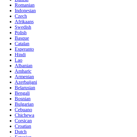
Romanian
Indonesian
Czech
Afrikaans
Swedish
Polish
Basque
Catalan
Esperanto
Hindi
Lao
Albanian
Amharic
Armenian
Azerbaijani
Belarusian
Bengali
Bosnian
Bulgarian
Cebuano
Chichewa
Corsican
Croatian
Dutch