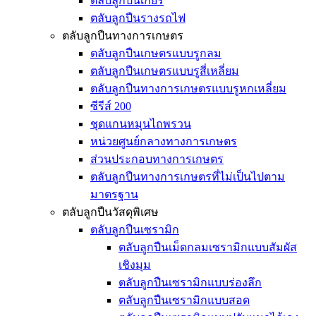
ตลับลูกปืนเกียร์
ตลับลูกปืนรางรถไฟ
ตลับลูกปืนทางการเกษตร
ตลับลูกปืนเกษตรแบบรูกลม
ตลับลูกปืนเกษตรแบบรูสี่เหลี่ยม
ตลับลูกปืนทางการเกษตรแบบรูหกเหลี่ยม
ซีรีส์ 200
ชุดแกนหมุนไถพรวน
หน่วยศูนย์กลางทางการเกษตร
ส่วนประกอบทางการเกษตร
ตลับลูกปืนทางการเกษตรที่ไม่เป็นไปตาม
มาตรฐาน
ตลับลูกปืนวัสดุพิเศษ
ตลับลูกปืนเซรามิก
ตลับลูกปืนเม็ดกลมเซรามิกแบบสัมผัส
เชิงมุม
ตลับลูกปืนเซรามิกแบบร่องลึก
ตลับลูกปืนเซรามิกแบบสอด