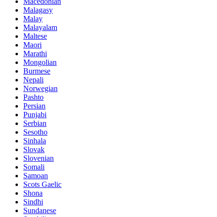
Macedonian
Malagasy
Malay
Malayalam
Maltese
Maori
Marathi
Mongolian
Burmese
Nepali
Norwegian
Pashto
Persian
Punjabi
Serbian
Sesotho
Sinhala
Slovak
Slovenian
Somali
Samoan
Scots Gaelic
Shona
Sindhi
Sundanese