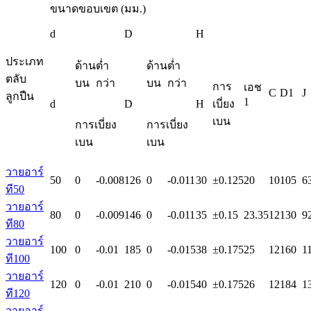
ขนาดขอบเขต (มม.)
d
D
H
ประเภท
ด้าน
ต่ำ
ด้าน
ต่ำ
ตลับ
บน
กว่า
บน
กว่า
การ
เอช
C
D1
J
ลูกปืน
1
d
D
H
เบี่ยง
เบน
การเบี่ยง
การเบี่ยง
เบน
เบน
วายอาร์
50
0
-0.008
126
0
-0.011
30
±0.125
20
10
105
6
ที50
วายอาร์
80
0
-0.009
146
0
-0.011
35
±0.15
23.35
12
130
9
ที80
วายอาร์
100
0
-0.01
185
0
-0.015
38
±0.175
25
12
160
1
ที100
วายอาร์
120
0
-0.01
210
0
-0.015
40
±0.175
26
12
184
1
ที120
วายอาร์