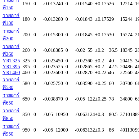
150
0
-0.013
240
0
-0.015
40
±0.175
26
12
214
1
ที150
วายอาร์
180
0
-0.013
280
0
-0.018
43
±0.175
29
15
244
1
ที180
วายอาร์
200
0
-0.015
300
0
-0.018
45
±0.175
30
15
274
2
ที200
วายอาร์
260
0
-0.018
385
0
-0.02
55
±0.2
36.5
18
345
2
ที260
YRT325
325
0
-0.023
450
0
-0.023
60
±0.2
40
20
415
3
YRT395
395
0
-0.023
525
0
-0.028
65
±0.2
42.5
20
486
4
YRT460
460
0
-0.023
600
0
-0.028
70
±0.225
46
22
560
4
วายอาร์
580
0
-0.025
750
0
-0.035
90
±0.25
60
30
700
6
ที580
วายอาร์
650
0
-0.038
870
0
-0.05
122
±0.25
78
34
800
6
ที650
วายอาร์
850
0
-0.05
1095
0
-0.063
124
±0.3
80.5
37
1018
8
ที850
วายอาร์
950
0
-0.05
1200
0
-0.063
132
±0.3
86
40
1130
9
ที950