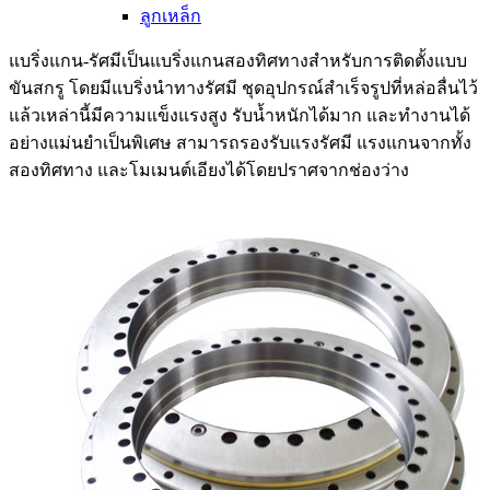
ลูกเหล็ก
แบริ่งแกน-รัศมีเป็นแบริ่งแกนสองทิศทางสำหรับการติดตั้งแบบ
ขันสกรู โดยมีแบริ่งนำทางรัศมี ชุดอุปกรณ์สำเร็จรูปที่หล่อลื่นไว้
แล้วเหล่านี้มีความแข็งแรงสูง รับน้ำหนักได้มาก และทำงานได้
อย่างแม่นยำเป็นพิเศษ สามารถรองรับแรงรัศมี แรงแกนจากทั้ง
สองทิศทาง และโมเมนต์เอียงได้โดยปราศจากช่องว่าง