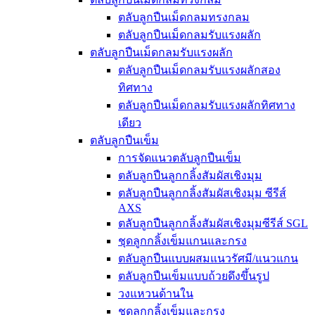
ตลับลูกปืนเม็ดกลมทรงกลม
ตลับลูกปืนเม็ดกลมรับแรงผลัก
ตลับลูกปืนเม็ดกลมรับแรงผลัก
ตลับลูกปืนเม็ดกลมรับแรงผลักสอง
ทิศทาง
ตลับลูกปืนเม็ดกลมรับแรงผลักทิศทาง
เดียว
ตลับลูกปืนเข็ม
การจัดแนวตลับลูกปืนเข็ม
ตลับลูกปืนลูกกลิ้งสัมผัสเชิงมุม
ตลับลูกปืนลูกกลิ้งสัมผัสเชิงมุม ซีรีส์
AXS
ตลับลูกปืนลูกกลิ้งสัมผัสเชิงมุมซีรีส์ SGL
ชุดลูกกลิ้งเข็มแกนและกรง
ตลับลูกปืนแบบผสมแนวรัศมี/แนวแกน
ตลับลูกปืนเข็มแบบถ้วยดึงขึ้นรูป
วงแหวนด้านใน
ชุดลูกกลิ้งเข็มและกรง