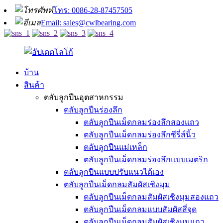
โทร: 0086-28-87457505
Email: sales@cwlbearing.com
บ้าน
สินค้า
ตลับลูกปืนอุตสาหกรรม
ตลับลูกปืนร่องลึก
ตลับลูกปืนเม็ดกลมร่องลึกสองแถว
ตลับลูกปืนเม็ดกลมร่องลึกซีรี่ส์นิ้ว
ตลับลูกปืนแม่เหล็ก
ตลับลูกปืนเม็ดกลมร่องลึกแบบเมตริก
ตลับลูกปืนแบบปรับแนวได้เอง
ตลับลูกปืนเม็ดกลมสัมผัสเชิงมุม
ตลับลูกปืนเม็ดกลมสัมผัสเชิงมุมสองแถว
ตลับลูกปืนเม็ดกลมแบบสัมผัสสี่จุด
ตลับลูกปืนเม็ดกลมสัมผัสเชิงมุมแถว