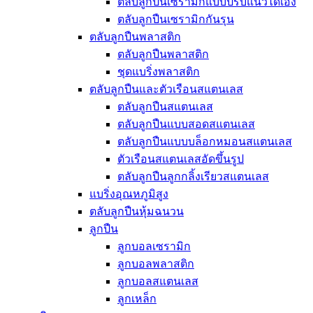
ตลับลูกปืนเซรามิกแบบปรับแนวได้เอง
ตลับลูกปืนเซรามิกกันรุน
ตลับลูกปืนพลาสติก
ตลับลูกปืนพลาสติก
ชุดแบริ่งพลาสติก
ตลับลูกปืนและตัวเรือนสแตนเลส
ตลับลูกปืนสแตนเลส
ตลับลูกปืนแบบสอดสแตนเลส
ตลับลูกปืนแบบบล็อกหมอนสแตนเลส
ตัวเรือนสแตนเลสอัดขึ้นรูป
ตลับลูกปืนลูกกลิ้งเรียวสแตนเลส
แบริ่งอุณหภูมิสูง
ตลับลูกปืนหุ้มฉนวน
ลูกปืน
ลูกบอลเซรามิก
ลูกบอลพลาสติก
ลูกบอลสแตนเลส
ลูกเหล็ก