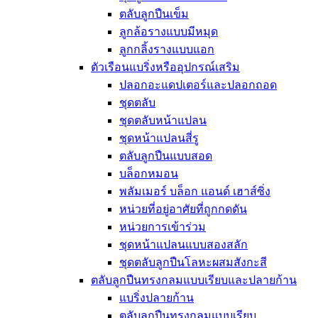
ตลับลูกปืนเข็ม
ลูกล้อรางแบบมีหมุด
ลูกกลิ้งรางแบบแอก
ตัวเรือนแบริ่งหรืออุปกรณ์เสริม
ปลอกอะแดปเตอร์และปลอกถอด
ชุดตลับ
ชุดตลับหน้าแปลน
ชุดหน้าแปลนสี่รู
ตลับลูกปืนแบบสอด
บล็อกหมอน
พลัมเมอร์ บล็อก แอนด์ เฮาส์ซิ่ง
หน่วยที่อยู่อาศัยที่ถูกกดดัน
หน่วยการเข้าร่วม
ชุดหน้าแปลนแบบสองสลัก
ชุดตลับลูกปืนโลหะผสมสังกะสี
ตลับลูกปืนทรงกลมแบบเรียบและปลายก้าน
แบริ่งปลายก้าน
ตลับลูกปืนทรงกลมแบบเรียบ