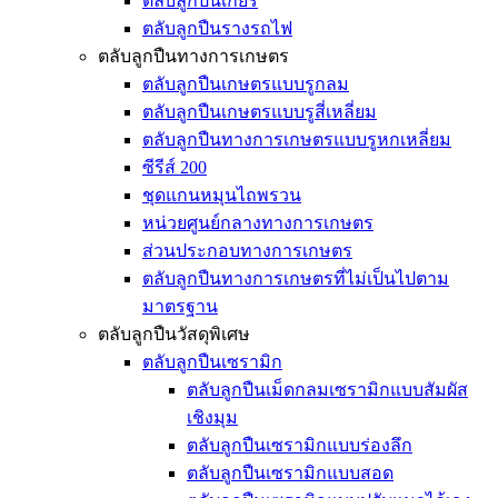
ตลับลูกปืนเกียร์
ตลับลูกปืนรางรถไฟ
ตลับลูกปืนทางการเกษตร
ตลับลูกปืนเกษตรแบบรูกลม
ตลับลูกปืนเกษตรแบบรูสี่เหลี่ยม
ตลับลูกปืนทางการเกษตรแบบรูหกเหลี่ยม
ซีรีส์ 200
ชุดแกนหมุนไถพรวน
หน่วยศูนย์กลางทางการเกษตร
ส่วนประกอบทางการเกษตร
ตลับลูกปืนทางการเกษตรที่ไม่เป็นไปตาม
มาตรฐาน
ตลับลูกปืนวัสดุพิเศษ
ตลับลูกปืนเซรามิก
ตลับลูกปืนเม็ดกลมเซรามิกแบบสัมผัส
เชิงมุม
ตลับลูกปืนเซรามิกแบบร่องลึก
ตลับลูกปืนเซรามิกแบบสอด