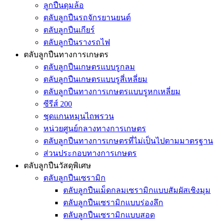
ลูกปืนดุมล้อ
ตลับลูกปืนรถจักรยานยนต์
ตลับลูกปืนเกียร์
ตลับลูกปืนรางรถไฟ
ตลับลูกปืนทางการเกษตร
ตลับลูกปืนเกษตรแบบรูกลม
ตลับลูกปืนเกษตรแบบรูสี่เหลี่ยม
ตลับลูกปืนทางการเกษตรแบบรูหกเหลี่ยม
ซีรีส์ 200
ชุดแกนหมุนไถพรวน
หน่วยศูนย์กลางทางการเกษตร
ตลับลูกปืนทางการเกษตรที่ไม่เป็นไปตามมาตรฐาน
ส่วนประกอบทางการเกษตร
ตลับลูกปืนวัสดุพิเศษ
ตลับลูกปืนเซรามิก
ตลับลูกปืนเม็ดกลมเซรามิกแบบสัมผัสเชิงมุม
ตลับลูกปืนเซรามิกแบบร่องลึก
ตลับลูกปืนเซรามิกแบบสอด