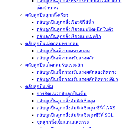
ตลับลูกปืนลูกกลิ้งทรงกระบอกแถวเดียวแบบ
เต็มจำนวน
ตลับลูกปืนลูกกลิ้งเรียว
ตลับลูกปืนลูกกลิ้งเรียวซีรี่ส์นิ้ว
ตลับลูกปืนลูกกลิ้งเรียวแบบปิดผนึกในตัว
ตลับลูกปืนลูกกลิ้งเรียวแบบเมตริก
ตลับลูกปืนเม็ดกลมทรงกลม
ตลับลูกปืนเม็ดกลมทรงกลม
ตลับลูกปืนเม็ดกลมรับแรงผลัก
ตลับลูกปืนเม็ดกลมรับแรงผลัก
ตลับลูกปืนเม็ดกลมรับแรงผลักสองทิศทาง
ตลับลูกปืนเม็ดกลมรับแรงผลักทิศทางเดียว
ตลับลูกปืนเข็ม
การจัดแนวตลับลูกปืนเข็ม
ตลับลูกปืนลูกกลิ้งสัมผัสเชิงมุม
ตลับลูกปืนลูกกลิ้งสัมผัสเชิงมุม ซีรีส์ AXS
ตลับลูกปืนลูกกลิ้งสัมผัสเชิงมุมซีรีส์ SGL
ชุดลูกกลิ้งเข็มแกนและกรง