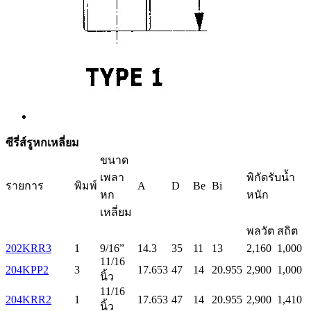
ซีรี่ส์รูหกเหลี่ยม
ขนาด
เพลา
พิกัดรับน้ำ
รายการ
พิมพ์
A
D
Be
Bi
หก
หนัก
เหลี่ยม
พลวัต
สถิต
202KRR3
1
9/16”
14.3
35
11
13
2,160
1,000
11/16
204KPP2
3
17.653
47
14
20.955
2,900
1,000
นิ้ว
11/16
204KRR2
1
17.653
47
14
20.955
2,900
1,410
นิ้ว