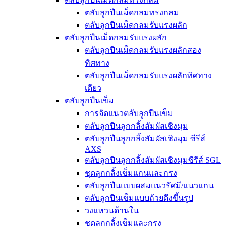
ตลับลูกปืนเม็ดกลมทรงกลม
ตลับลูกปืนเม็ดกลมรับแรงผลัก
ตลับลูกปืนเม็ดกลมรับแรงผลัก
ตลับลูกปืนเม็ดกลมรับแรงผลักสอง
ทิศทาง
ตลับลูกปืนเม็ดกลมรับแรงผลักทิศทาง
เดียว
ตลับลูกปืนเข็ม
การจัดแนวตลับลูกปืนเข็ม
ตลับลูกปืนลูกกลิ้งสัมผัสเชิงมุม
ตลับลูกปืนลูกกลิ้งสัมผัสเชิงมุม ซีรีส์
AXS
ตลับลูกปืนลูกกลิ้งสัมผัสเชิงมุมซีรีส์ SGL
ชุดลูกกลิ้งเข็มแกนและกรง
ตลับลูกปืนแบบผสมแนวรัศมี/แนวแกน
ตลับลูกปืนเข็มแบบถ้วยดึงขึ้นรูป
วงแหวนด้านใน
ชุดลูกกลิ้งเข็มและกรง