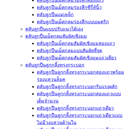
ตลับลูกปืนเม็ดกลมร่องลึกสองแถว
ตลับลูกปืนเม็ดกลมร่องลึกซีรี่ส์นิ้ว
ตลับลูกปืนแม่เหล็ก
ตลับลูกปืนเม็ดกลมร่องลึกแบบเมตริก
ตลับลูกปืนแบบปรับแนวได้เอง
ตลับลูกปืนเม็ดกลมสัมผัสเชิงมุม
ตลับลูกปืนเม็ดกลมสัมผัสเชิงมุมสองแถว
ตลับลูกปืนเม็ดกลมแบบสัมผัสสี่จุด
ตลับลูกปืนเม็ดกลมสัมผัสเชิงมุมแถวเดียว
ตลับลูกปืนลูกกลิ้งทรงกระบอก
ตลับลูกปืนลูกกลิ้งทรงกระบอกสองแถวพร้อม
ร่องแหวนล็อค
ตลับลูกปืนลูกกลิ้งทรงกระบอกรับแรงผลัก
ตลับลูกปืนลูกกลิ้งทรงกระบอกสองแถวแบบ
เต็มจำนวน
ตลับลูกปืนลูกกลิ้งทรงกระบอกแถวเดียว
ตลับลูกปืนลูกกลิ้งทรงกระบอกแถวเดียวแบบ
ไม่มีวงแหวนด้านใน