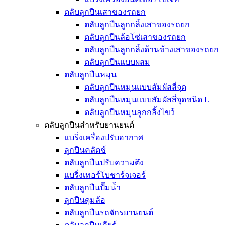
ตลับลูกปืนเสาของรถยก
ตลับลูกปืนลูกกลิ้งเสาของรถยก
ตลับลูกปืนล้อโซ่เสาของรถยก
ตลับลูกปืนลูกกลิ้งด้านข้างเสาของรถยก
ตลับลูกปืนแบบผสม
ตลับลูกปืนหมุน
ตลับลูกปืนหมุนแบบสัมผัสสี่จุด
ตลับลูกปืนหมุนแบบสัมผัสสี่จุดชนิด L
ตลับลูกปืนหมุนลูกกลิ้งไขว้
ตลับลูกปืนสำหรับยานยนต์
แบริ่งเครื่องปรับอากาศ
ลูกปืนคลัตช์
ตลับลูกปืนปรับความตึง
แบริ่งเทอร์โบชาร์จเจอร์
ตลับลูกปืนปั๊มน้ำ
ลูกปืนดุมล้อ
ตลับลูกปืนรถจักรยานยนต์