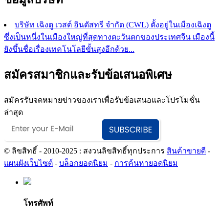
บริษัท เฉิงตู เวสต์ อินดัสทรี จำกัด (CWL) ตั้งอยู่ในเมืองเฉิงตู
ซึ่งเป็นหนึ่งในเมืองใหญ่ที่สุดทางตะวันตกของประเทศจีน เมืองนี้
ยังขึ้นชื่อเรื่องเทคโนโลยีขั้นสูงอีกด้วย...
สมัครสมาชิกและรับข้อเสนอพิเศษ
สมัครรับจดหมายข่าวของเราเพื่อรับข้อเสนอและโปรโมชั่น
ล่าสุด
© ลิขสิทธิ์ - 2010-2025 : สงวนลิขสิทธิ์ทุกประการ
สินค้าขายดี
-
แผนผังเว็บไซต์
-
บล็อกยอดนิยม
-
การค้นหายอดนิยม
โทรศัพท์