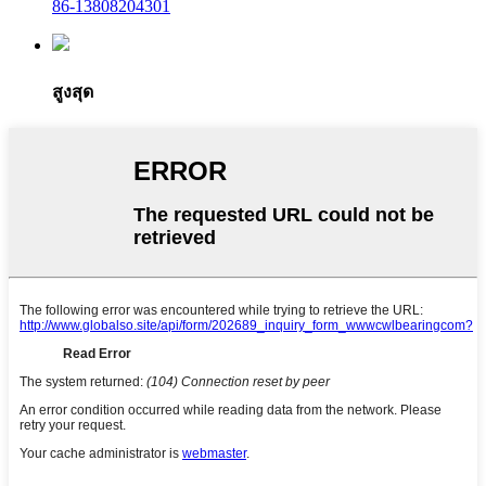
86-13808204301
สูงสุด