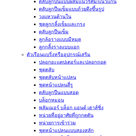
ตลับลูกปืนแบบผสมแนวรัศมี/แนวแกน
ตลับลูกปืนเข็มแบบถ้วยดึงขึ้นรูป
วงแหวนด้านใน
ชุดลูกกลิ้งเข็มและกรง
ตลับลูกปืนเข็ม
ลูกล้อรางแบบมีหมุด
ลูกกลิ้งรางแบบแอก
ตัวเรือนแบริ่งหรืออุปกรณ์เสริม
ปลอกอะแดปเตอร์และปลอกถอด
ชุดตลับ
ชุดตลับหน้าแปลน
ชุดหน้าแปลนสี่รู
ตลับลูกปืนแบบสอด
บล็อกหมอน
พลัมเมอร์ บล็อก แอนด์ เฮาส์ซิ่ง
หน่วยที่อยู่อาศัยที่ถูกกดดัน
หน่วยการเข้าร่วม
ชุดหน้าแปลนแบบสองสลัก