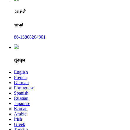
วอทส์
วอทส์
86-13808204301
สูงสุด
English
French
German
Portuguese
Spanish
Russian
Japanese
Korean
Arabic
Irish
Greek
Turkish