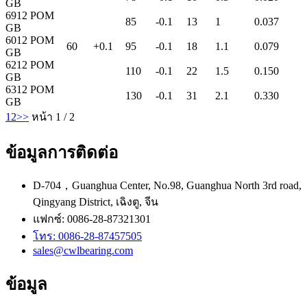
GB
6912 POM
85
-0.1
13
1
0.037
GB
6012 POM
60
+0.1
95
-0.1
18
1.1
0.079
GB
6212 POM
110
-0.1
22
1.5
0.150
GB
6312 POM
130
-0.1
31
2.1
0.330
GB
1
2
>>
หน้า 1 / 2
ข้อมูลการติดต่อ
D-704，Guanghua Center, No.98, Guanghua North 3rd road,
Qingyang District, เฉิงตู, จีน
แฟกซ์: 0086-28-87321301
โทร: 0086-28-87457505
sales@cwlbearing.com
ข้อมูล