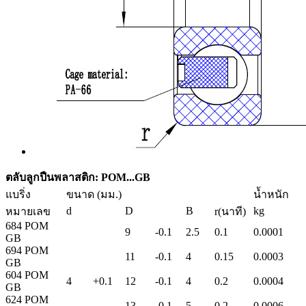
ตลับลูกปืนพลาสติก: POM...GB
แบริ่ง
ขนาด (มม.)
น้ำหนัก
d
D
B
kg
หมายเลข
r(นาที)
684 POM
9
-0.1
2.5
0.1
0.0001
GB
694 POM
11
-0.1
4
0.15
0.0003
GB
604 POM
4
+0.1
12
-0.1
4
0.2
0.0004
GB
624 POM
13
-0.1
5
0.2
0.0006