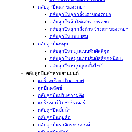
ตลับลูกปืนเสาของรถยก
ตลับลูกปืนลูกกลิ้งเสาของรถยก
ตลับลูกปืนล้อโซ่เสาของรถยก
ตลับลูกปืนลูกกลิ้งด้านข้างเสาของรถยก
ตลับลูกปืนแบบผสม
ตลับลูกปืนหมุน
ตลับลูกปืนหมุนแบบสัมผัสสี่จุด
ตลับลูกปืนหมุนแบบสัมผัสสี่จุดชนิด L
ตลับลูกปืนหมุนลูกกลิ้งไขว้
ตลับลูกปืนสำหรับยานยนต์
แบริ่งเครื่องปรับอากาศ
ลูกปืนคลัตช์
ตลับลูกปืนปรับความตึง
แบริ่งเทอร์โบชาร์จเจอร์
ตลับลูกปืนปั๊มน้ำ
ตลับลูกปืนดุมล้อ
ตลับลูกปืนรถจักรยานยนต์