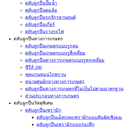
ตลับลูกปืนปั๊มน้ำ
ตลับลูกปืนดุมล้อ
ตลับลูกปืนรถจักรยานยนต์
ตลับลูกปืนเกียร์
ตลับลูกปืนรางรถไฟ
ตลับลูกปืนทางการเกษตร
ตลับลูกปืนเกษตรแบบรูกลม
ตลับลูกปืนเกษตรแบบรูสี่เหลี่ยม
ตลับลูกปืนทางการเกษตรแบบรูหกเหลี่ยม
ซีรีส์ 200
ชุดแกนหมุนไถพรวน
หน่วยศูนย์กลางทางการเกษตร
ตลับลูกปืนทางการเกษตรที่ไม่เป็นไปตามมาตรฐาน
ส่วนประกอบทางการเกษตร
ตลับลูกปืนวัสดุพิเศษ
ตลับลูกปืนเซรามิก
ตลับลูกปืนเม็ดกลมเซรามิกแบบสัมผัสเชิงมุม
ตลับลูกปืนเซรามิกแบบร่องลึก