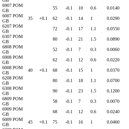
GB
6907 POM
55
-0.1
10
0.6
0.0140
GB
6007 POM
35
+0.1
62
-0.1
14
1
0.0290
GB
6207 POM
72
-0.1
17
1.1
0.0550
GB
6307 POM
80
-0.1
21
1.5
0.0890
GB
6808 POM
52
-0.1
7
0.3
0.0060
GB
6908 POM
62
-0.1
12
0.6
0.0220
GB
6008 POM
40
+0.1
68
-0.1
15
1
0.0370
GB
6208 POM
80
-0.1
18
1.1
0.0700
GB
6308 POM
90
-0.1
23
1.5
0.1200
GB
6809 POM
58
-0.1
7
0.3
0.0070
GB
6909 POM
68
-0.1
12
0.6
0.0240
GB
6009 POM
45
+0.1
75
-0.1
16
1
0.0460
GB