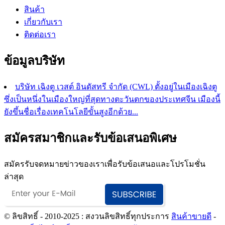
สินค้า
เกี่ยวกับเรา
ติดต่อเรา
ข้อมูลบริษัท
บริษัท เฉิงตู เวสต์ อินดัสทรี จำกัด (CWL) ตั้งอยู่ในเมืองเฉิงตู
ซึ่งเป็นหนึ่งในเมืองใหญ่ที่สุดทางตะวันตกของประเทศจีน เมืองนี้
ยังขึ้นชื่อเรื่องเทคโนโลยีขั้นสูงอีกด้วย...
สมัครสมาชิกและรับข้อเสนอพิเศษ
สมัครรับจดหมายข่าวของเราเพื่อรับข้อเสนอและโปรโมชั่น
ล่าสุด
© ลิขสิทธิ์ - 2010-2025 : สงวนลิขสิทธิ์ทุกประการ
สินค้าขายดี
-