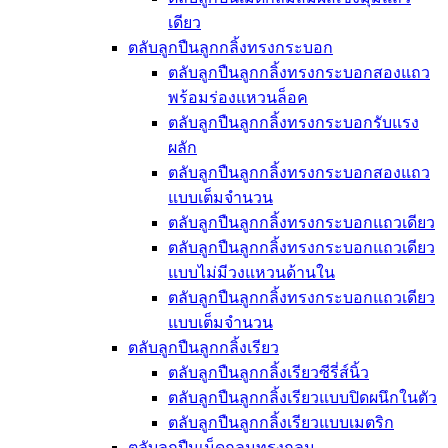
เดียว
ตลับลูกปืนลูกกลิ้งทรงกระบอก
ตลับลูกปืนลูกกลิ้งทรงกระบอกสองแถว
พร้อมร่องแหวนล็อค
ตลับลูกปืนลูกกลิ้งทรงกระบอกรับแรง
ผลัก
ตลับลูกปืนลูกกลิ้งทรงกระบอกสองแถว
แบบเต็มจำนวน
ตลับลูกปืนลูกกลิ้งทรงกระบอกแถวเดียว
ตลับลูกปืนลูกกลิ้งทรงกระบอกแถวเดียว
แบบไม่มีวงแหวนด้านใน
ตลับลูกปืนลูกกลิ้งทรงกระบอกแถวเดียว
แบบเต็มจำนวน
ตลับลูกปืนลูกกลิ้งเรียว
ตลับลูกปืนลูกกลิ้งเรียวซีรี่ส์นิ้ว
ตลับลูกปืนลูกกลิ้งเรียวแบบปิดผนึกในตัว
ตลับลูกปืนลูกกลิ้งเรียวแบบเมตริก
ตลับลูกปืนเม็ดกลมทรงกลม