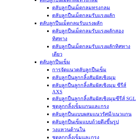
ตลับลูกปืนเม็ดกลมทรงกลม
ตลับลูกปืนเม็ดกลมรับแรงผลัก
ตลับลูกปืนเม็ดกลมรับแรงผลัก
ตลับลูกปืนเม็ดกลมรับแรงผลักสอง
ทิศทาง
ตลับลูกปืนเม็ดกลมรับแรงผลักทิศทาง
เดียว
ตลับลูกปืนเข็ม
การจัดแนวตลับลูกปืนเข็ม
ตลับลูกปืนลูกกลิ้งสัมผัสเชิงมุม
ตลับลูกปืนลูกกลิ้งสัมผัสเชิงมุม ซีรีส์
AXS
ตลับลูกปืนลูกกลิ้งสัมผัสเชิงมุมซีรีส์ SGL
ชุดลูกกลิ้งเข็มแกนและกรง
ตลับลูกปืนแบบผสมแนวรัศมี/แนวแกน
ตลับลูกปืนเข็มแบบถ้วยดึงขึ้นรูป
วงแหวนด้านใน
ชุดลูกกลิ้งเข็มและกรง