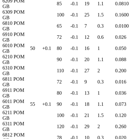
6209 POM
85
-0.1
19
1.1
0.0810
GB
6309 POM
100
-0.1
25
1.5
0.1600
GB
6810 POM
65
-0.1
7
0.3
0.0100
GB
6910 POM
72
-0.1
12
0.6
0.026
GB
6010 POM
50
+0.1
80
-0.1
16
1
0.050
GB
6210 POM
90
-0.1
20
1.1
0.088
GB
6310 POM
110
-0.1
27
2
0.200
GB
6811 POM
72
-0.1
9
0.3
0.016
GB
6911 POM
80
-0.1
13
1
0.036
GB
6011 POM
55
+0.1
90
-0.1
18
1.1
0.073
GB
6211 POM
100
-0.1
21
1.5
0.120
GB
6311 POM
120
-0.1
29
2
0.260
GB
6812 POM
78
-0.1
10
0.3
0.020