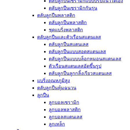
ตลับลูกปืนเซรามิกแบบปรับแนวได้เอง
ตลับลูกปืนเซรามิกกันรุน
ตลับลูกปืนพลาสติก
ตลับลูกปืนพลาสติก
ชุดแบริ่งพลาสติก
ตลับลูกปืนและตัวเรือนสแตนเลส
ตลับลูกปืนสแตนเลส
ตลับลูกปืนแบบสอดสแตนเลส
ตลับลูกปืนแบบบล็อกหมอนสแตนเลส
ตัวเรือนสแตนเลสอัดขึ้นรูป
ตลับลูกปืนลูกกลิ้งเรียวสแตนเลส
แบริ่งอุณหภูมิสูง
ตลับลูกปืนหุ้มฉนวน
ลูกปืน
ลูกบอลเซรามิก
ลูกบอลพลาสติก
ลูกบอลสแตนเลส
ลูกเหล็ก