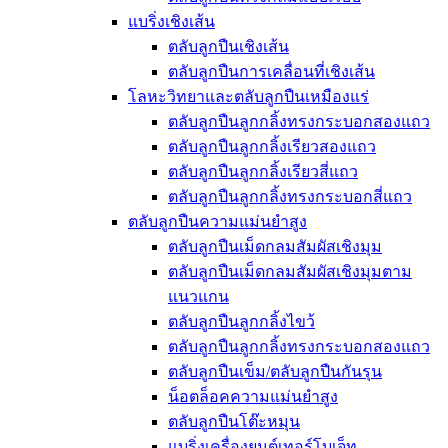
แบริ่งเชิงเส้น
ตลับลูกปืนเชิงเส้น
ตลับลูกปืนการเคลื่อนที่เชิงเส้น
โลหะวิทยาและตลับลูกปืนเหมืองแร่
ตลับลูกปืนลูกกลิ้งทรงกระบอกสองแถว
ตลับลูกปืนลูกกลิ้งเรียวสองแถว
ตลับลูกปืนลูกกลิ้งเรียวสี่แถว
ตลับลูกปืนลูกกลิ้งทรงกระบอกสี่แถว
ตลับลูกปืนความแม่นยำสูง
ตลับลูกปืนเม็ดกลมสัมผัสเชิงมุม
ตลับลูกปืนเม็ดกลมสัมผัสเชิงมุมตาม
แนวแกน
ตลับลูกปืนลูกกลิ้งไขว้
ตลับลูกปืนลูกกลิ้งทรงกระบอกสองแถว
ตลับลูกปืนเข็ม/ตลับลูกปืนกันรุน
น็อตล็อคความแม่นยำสูง
ตลับลูกปืนโต๊ะหมุน
แบริ่งเครื่องยนต์เทอร์โบเจ็ท