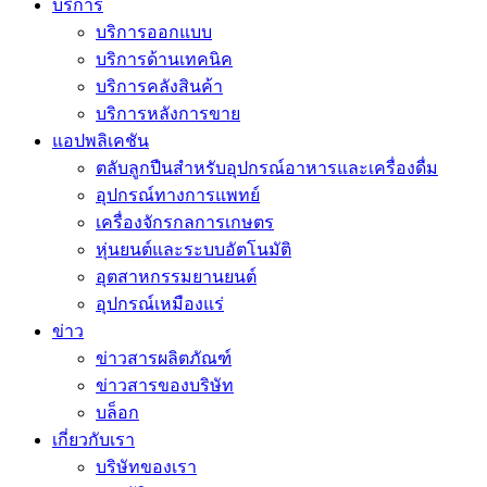
บริการ
บริการออกแบบ
บริการด้านเทคนิค
บริการคลังสินค้า
บริการหลังการขาย
แอปพลิเคชัน
ตลับลูกปืนสำหรับอุปกรณ์อาหารและเครื่องดื่ม
อุปกรณ์ทางการแพทย์
เครื่องจักรกลการเกษตร
หุ่นยนต์และระบบอัตโนมัติ
อุตสาหกรรมยานยนต์
อุปกรณ์เหมืองแร่
ข่าว
ข่าวสารผลิตภัณฑ์
ข่าวสารของบริษัท
บล็อก
เกี่ยวกับเรา
บริษัทของเรา