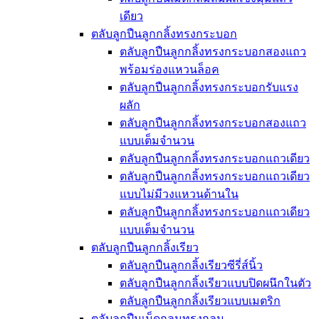
เดียว
ตลับลูกปืนลูกกลิ้งทรงกระบอก
ตลับลูกปืนลูกกลิ้งทรงกระบอกสองแถว
พร้อมร่องแหวนล็อค
ตลับลูกปืนลูกกลิ้งทรงกระบอกรับแรง
ผลัก
ตลับลูกปืนลูกกลิ้งทรงกระบอกสองแถว
แบบเต็มจำนวน
ตลับลูกปืนลูกกลิ้งทรงกระบอกแถวเดียว
ตลับลูกปืนลูกกลิ้งทรงกระบอกแถวเดียว
แบบไม่มีวงแหวนด้านใน
ตลับลูกปืนลูกกลิ้งทรงกระบอกแถวเดียว
แบบเต็มจำนวน
ตลับลูกปืนลูกกลิ้งเรียว
ตลับลูกปืนลูกกลิ้งเรียวซีรี่ส์นิ้ว
ตลับลูกปืนลูกกลิ้งเรียวแบบปิดผนึกในตัว
ตลับลูกปืนลูกกลิ้งเรียวแบบเมตริก
ตลับลูกปืนเม็ดกลมทรงกลม