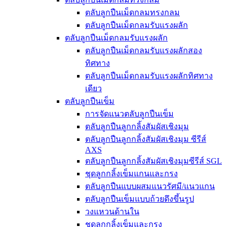
ตลับลูกปืนเม็ดกลมทรงกลม
ตลับลูกปืนเม็ดกลมรับแรงผลัก
ตลับลูกปืนเม็ดกลมรับแรงผลัก
ตลับลูกปืนเม็ดกลมรับแรงผลักสอง
ทิศทาง
ตลับลูกปืนเม็ดกลมรับแรงผลักทิศทาง
เดียว
ตลับลูกปืนเข็ม
การจัดแนวตลับลูกปืนเข็ม
ตลับลูกปืนลูกกลิ้งสัมผัสเชิงมุม
ตลับลูกปืนลูกกลิ้งสัมผัสเชิงมุม ซีรีส์
AXS
ตลับลูกปืนลูกกลิ้งสัมผัสเชิงมุมซีรีส์ SGL
ชุดลูกกลิ้งเข็มแกนและกรง
ตลับลูกปืนแบบผสมแนวรัศมี/แนวแกน
ตลับลูกปืนเข็มแบบถ้วยดึงขึ้นรูป
วงแหวนด้านใน
ชุดลูกกลิ้งเข็มและกรง