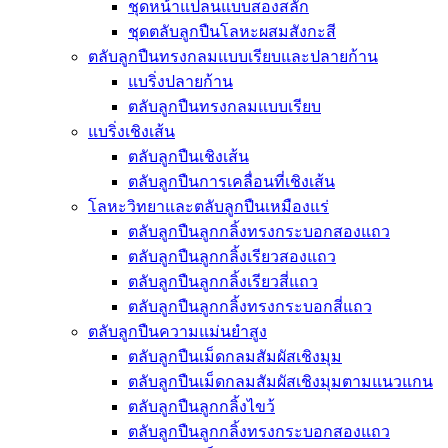
ชุดหน้าแปลนแบบสองสลัก
ชุดตลับลูกปืนโลหะผสมสังกะสี
ตลับลูกปืนทรงกลมแบบเรียบและปลายก้าน
แบริ่งปลายก้าน
ตลับลูกปืนทรงกลมแบบเรียบ
แบริ่งเชิงเส้น
ตลับลูกปืนเชิงเส้น
ตลับลูกปืนการเคลื่อนที่เชิงเส้น
โลหะวิทยาและตลับลูกปืนเหมืองแร่
ตลับลูกปืนลูกกลิ้งทรงกระบอกสองแถว
ตลับลูกปืนลูกกลิ้งเรียวสองแถว
ตลับลูกปืนลูกกลิ้งเรียวสี่แถว
ตลับลูกปืนลูกกลิ้งทรงกระบอกสี่แถว
ตลับลูกปืนความแม่นยำสูง
ตลับลูกปืนเม็ดกลมสัมผัสเชิงมุม
ตลับลูกปืนเม็ดกลมสัมผัสเชิงมุมตามแนวแกน
ตลับลูกปืนลูกกลิ้งไขว้
ตลับลูกปืนลูกกลิ้งทรงกระบอกสองแถว