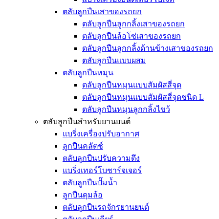
ตลับลูกปืนเสาของรถยก
ตลับลูกปืนลูกกลิ้งเสาของรถยก
ตลับลูกปืนล้อโซ่เสาของรถยก
ตลับลูกปืนลูกกลิ้งด้านข้างเสาของรถยก
ตลับลูกปืนแบบผสม
ตลับลูกปืนหมุน
ตลับลูกปืนหมุนแบบสัมผัสสี่จุด
ตลับลูกปืนหมุนแบบสัมผัสสี่จุดชนิด L
ตลับลูกปืนหมุนลูกกลิ้งไขว้
ตลับลูกปืนสำหรับยานยนต์
แบริ่งเครื่องปรับอากาศ
ลูกปืนคลัตช์
ตลับลูกปืนปรับความตึง
แบริ่งเทอร์โบชาร์จเจอร์
ตลับลูกปืนปั๊มน้ำ
ลูกปืนดุมล้อ
ตลับลูกปืนรถจักรยานยนต์